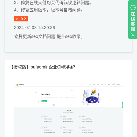
3、修复在线支付购买代码错误逻辑问题。
4、修复应用版本，版本号自增问题。
v1.0.2
2024-07-08 15:20:36
修复更新seo文档问题,提升seo收录。
核心功能
:
1、应用管理：上传应用源码产品支持用户在线下单购买，
【授权版】bufadmin企业CMS系统
版本管理更新迭代
2、插件管理：添加应用插件商品，需先添加应用才可添加
插件产品一对一与应用绑定。
3、授权管理: 支持多应用授权。卡密授权生成（导出卡
密）、盗版统计。
4、接口管理：api聚合数据接口，可接入第三方接口中转
使用。
5、问答管理：论坛问答、评论、回答、举报、等板块。
6、文档管理：可一对一绑定应用产品，针对该应用书写开