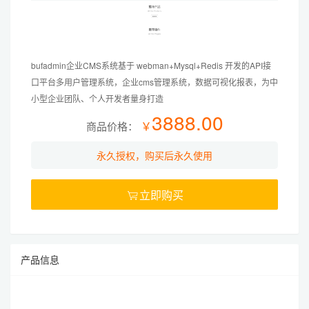
发文档。
系统演示
:
1.管理后台:https://demo2.bufadmin.cn/bufadmin （演示
账号密码请联系客服索取）
bufadmin企业CMS系统基于 webman+Mysql+Redis 开发的API接
2.会员后台:https://demo2.bufadmin.cn/index/user/index
口平台多用户管理系统，企业cms管理系统，数据可视化报表，为中
账号ceshi8 密码123456
小型企业团队、个人开发者量身打造
3888.00
3.开发文档 https://bufadmin.com/index/doc/index?
￥
商品价格：
ids=PDgSlb
程序说明
:
永久授权，购买后永久使用
1.源码内容：源代码+数据库
2.使用场景：可商业使用与二开
立即购买

3.框架说明：基于webman高性能框架开发
4.版本说明：源码+详细搭建教程（
需域名授权使用，核心
文件加密，支持二开接口有详细注释
）
免责声明
:
产品信息
倒卖停止一切售后更新！，购买本系统请一定测试确定好
在买,请勿将系统用于非法业务,如用来非法业务违反相关法
律法规 ，均与本公司无关。