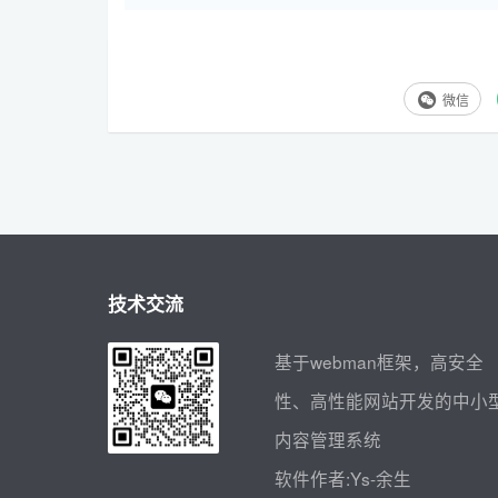
?>
tripos()函数，与strpos()函数类似，不过其不区分
stripos() - 查找字符串在另一字符串中第一次出现的
微信
最后一次出现的位置（不区分大小写） strrpos(
<?php
echo
 strrpos(
"You love php, I love
    结果 
21
?>
技术交流
没有找到要用 ===false 做判断 3、substr substr() 
基于webman框架，高安全
string 即你要截取的字符串 2，start 即要
往前数） eg:start=1,表示从从前往后开始的第
性、高性能网站开发的中小
不是第二哦）个数开始截取， 3，length 当为
内容管理系统
字符 eg:length=3,表示截取三个长度；lengt
软件作者:Ys-余生
<?php