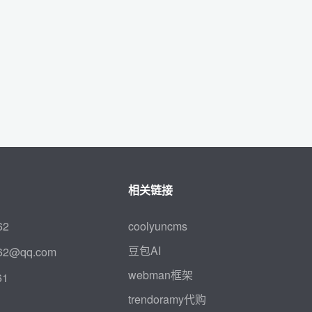
相关链接
62
coolyuncms
豆包AI
62@qq.com
webman框架
61
trendoramy代购