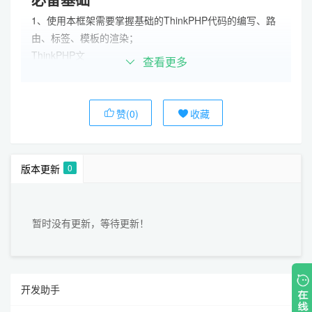
1、使用本框架需要掌握基础的ThinkPHP代码的编写、路
由、标签、模板的渲染；
ThinkPHP文
查看更多
档
https://www.kancloud.cn/manual/thinkphp6_0/1037479
ThinkTemplate文
档
https://www.kancloud.cn/manual/think-
赞(0)
收藏
template/1286403
Webman开发文
档
https://www.workerman.net/doc/webman/install.html
版本更新
0
2、前端需要掌握JavaScript代码的编写，以及layui各种组
件如何使用，具体可以浏览官网文档
Layui文档
https://layuion.com/docs/
暂时没有更新，等待更新！
JavaScript 基础入
门
https://www.rookiew.com/javascript/js-tutorial.html
开发助手