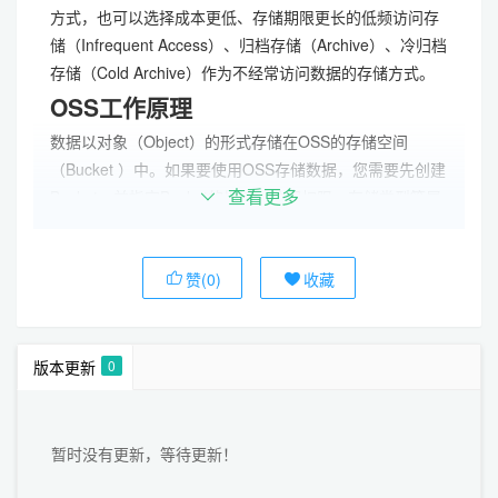
方式，也可以选择成本更低、存储期限更长的低频访问存
储（Infrequent Access）、归档存储（Archive）、冷归档
存储（Cold Archive）作为不经常访问数据的存储方式。
OSS工作原理
数据以对象（Object）的形式存储在OSS的存储空间
（Bucket ）中。如果要使用OSS存储数据，您需要先创建
Bucket，并指定Bucket的地域、访问权限、存储类型等属
查看更多
性。创建Bucket后，您可以将数据以Object的形式上传到
Bucket，并指定Object的文件名（Key）作为其唯一标
赞(0)
收藏
识。 OSS以HTTP RESTful API的形式对外提供服务，访
问不同地域需要不同的访问域名（Endpoint）。当您请求
访问OSS时，OSS通过使用访问密钥（AccessKey ID和
AccessKey Secret）对称加密的方法来验证某个请求的发
版本更新
0
送者身份。 Object操作在OSS上具有原子性和强一致性。
如何使用?
暂时没有更新，等待更新！
首先需要在阿里云OSS里面购买存储空间，并且建立
bucket之后，分别获取到accessId、accSecret、